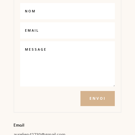
ENVOI
Email
aurelien42730@gmail.com