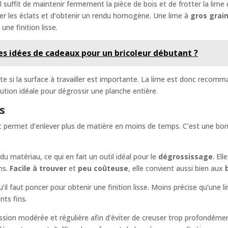
. Il suffit de maintenir fermement la pièce de bois et de frotter la l
er les éclats et d’obtenir un rendu homogène. Une lime à
gros grai
une finition lisse.
es idées de cadeaux pour un bricoleur débutant ?
te si la surface à travailler est importante. La lime est donc reco
olution idéale pour dégrossir une planche entière.
s
t permet d’enlever plus de matière en moins de temps. C’est une bon
du matériau, ce qui en fait un outil idéal pour le
dégrossissage
. El
ns.
Facile à trouver
et
peu coûteuse
, elle convient aussi bien aux
il faut poncer pour obtenir une finition lisse. Moins précise qu’une l
nts fins.
ssion modérée et régulière afin d’éviter de creuser trop profondément