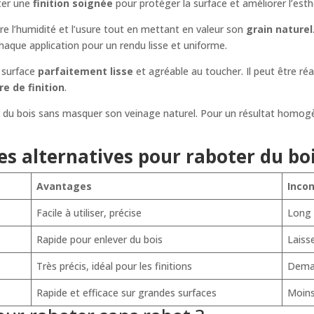
rter une
finition soignée
pour protéger la surface et améliorer l’esth
e l’humidité et l’usure tout en mettant en valeur son
grain naturel
aque application pour un rendu lisse et uniforme.
e surface
parfaitement lisse
et agréable au toucher. Il peut être réa
ire de finition
.
du bois sans masquer son veinage naturel. Pour un résultat homogène,
s alternatives pour raboter du bo
Avantages
Inco
Facile à utiliser, précise
Long 
Rapide pour enlever du bois
Laiss
Très précis, idéal pour les finitions
Deman
Rapide et efficace sur grandes surfaces
Moins