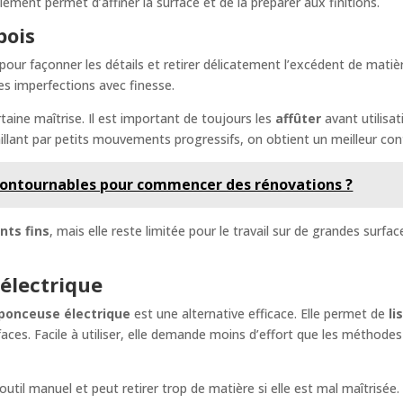
ément permet d’affiner la surface et de la préparer aux finitions.
bois
pour façonner les détails et retirer délicatement l’excédent de matiè
es imperfections avec finesse.
taine maîtrise. Il est important de toujours les
affûter
avant utilisat
availlant par petits mouvements progressifs, on obtient un meilleur co
incontournables pour commencer des rénovations ?
nts fins
, mais elle reste limitée pour le travail sur de grandes sur
électrique
ponceuse électrique
est une alternative efficace. Elle permet de
li
aces. Facile à utiliser, elle demande moins d’effort que les méthode
outil manuel et peut retirer trop de matière si elle est mal maîtrisée