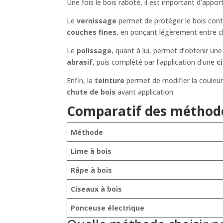
Une fois le bois raboté, il est important d’appo
Le
vernissage
permet de protéger le bois contr
couches fines
, en ponçant légèrement entre ch
Le
polissage
, quant à lui, permet d’obtenir un
abrasif
, puis complété par l’application d’une
c
Enfin, la
teinture
permet de modifier la couleur 
chute de bois
avant application.
Comparatif des méthode
Méthode
Lime à bois
Râpe à bois
Ciseaux à bois
Ponceuse électrique