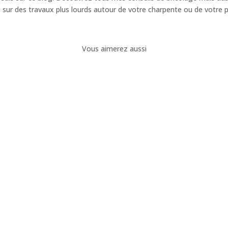
 sur des travaux plus lourds autour de votre charpente ou de votre 
Vous aimerez aussi
ur les bricoleurs et professionnels du bois. Que vous soyez menuisie
ion tels que des découpes, des rainures, des moulures ou encore...