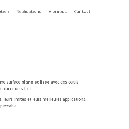
etien
Réalisations
À propos
Contact
 une surface
plane et lisse
avec des outils
mplacer un rabot.
, leurs limites et leurs meilleures applications.
mpeccable.