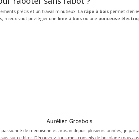
our raboter sans rabot ?
tements précis et un travail minutieux. La
râpe à bois
permet d’enle
ns, mieux vaut privilégier une
lime à bois
ou une
ponceuse électri
Aurélien Grosbois
 passionné de menuiserie et artisan depuis plusieurs années, je part
 sais sur ce blog. Découvrez tous mes conseils de bricolage mais au