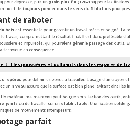
0)
pour dégrossir, puis un
grain plus fin (120-180)
pour les finitions
 creux et de
toujours poncer dans le sens du fil du bois
pour prése
ant de raboter
du bois
est essentielle pour garantir un travail précis et soigné. La
e travail, compromettant le résultat final. Il est donc préférable d’u
oussière et impuretés, qui pourraient gêner le passage des outils. En
r la technique en conséquence.
il les poussières et polluants dans les espaces de trav
es repères
pour définir les zones à travailler. L’usage d’un crayon 
avec un
niveau
assure que la surface est bien plane, évitant ainsi les irr
. Un matériau mal maintenu peut bouger sous l’action des outils, entra
re-joints
ou de travailler sur un
établi stable
. Une fixation solide g
es risques de mouvements intempestifs.
botage parfait