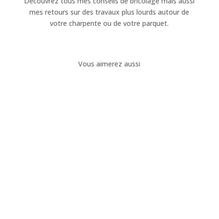
Découvrez tous mes conseils de bricolage mais aussi
mes retours sur des travaux plus lourds autour de
votre charpente ou de votre parquet.
Vous aimerez aussi
Aurélien Grosbois
Motoriser une porte de garage basculante
permet de gagner en confort, en sécurité et en
sérénité au quotidien. L’ouverture automatique